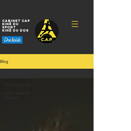
Cabinet CAP
Kiné
du
sport
Kiné
du dos
Blog
Tous les posts
Tous les posts
courir sous la
chaleur