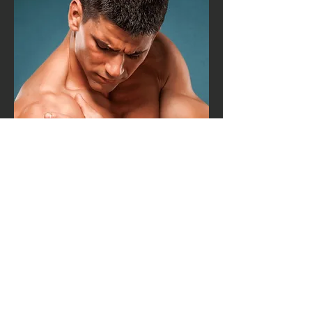
En cas de blessure,
UNE SÉANCE DE
KINÉSITHÉRAPIE OU
D’OSTÉOPATHIE est
adaptée ?
Il est possible de consulter un
kinésithérapeute avec ou sans
rendez-vous.