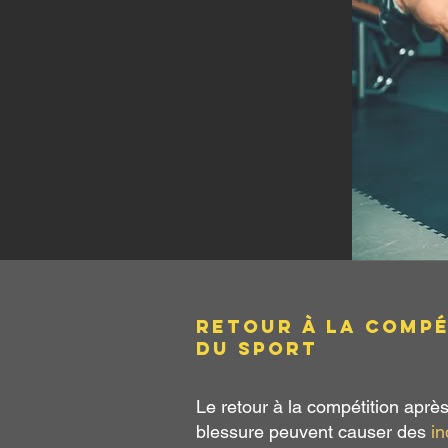
Retour à la compé
du sport
Le retour à la compétition après 
blessure peuvent causer des
in