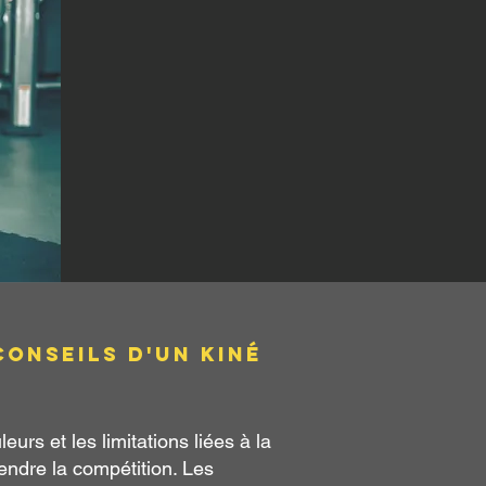
conseils d'un kiné
urs et les limitations liées à la
endre la compétition. Les