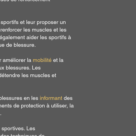
sportifs et leur proposer un
enforcer les muscles et les
 également aider les sportifs à
ue de blessure.
r améliorer la
mobilité
et la
ux blessures. Les
détendre les muscles et
 blessures en les
informant
des
nts de protection à utiliser, la
.
s sportives. Les
t des techniques de