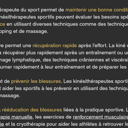
hérapeute du sport permet de
maintenir une bonne condit
inésithérapeutes sportifs peuvent évaluer les besoins spéc
nce
en utilisant diverses techniques comme des techniqu
upping et de massage.
tive permet une
récupération rapide
après l'effort. La kiné
 à récupérer plus rapidement après un entraînement ou un
age lymphatique, des techniques crâniennes et viscéral
ourner rapidement à leur entraînement et de préparer les
et de
prévenir les blessures
. Les kinésithérapeutes sporti
 aider les sportifs à les prévenir en utilisant des techn
e massage.
a
rééducation des blessures
liées à la pratique sportive. 
rapie manuelle
, les exercices de
renforcement musculair
ie
et la cryothérapie pour aider les athlètes à retrouver l