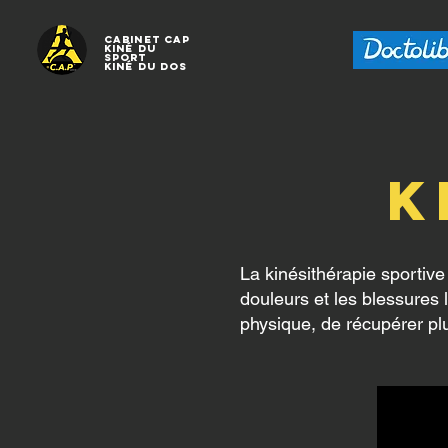
Cabinet CAP
Kiné
du
sport
Kiné
du dos
k
La kinésithérapie sportive 
douleurs et les blessures l
physique, de récupérer plu