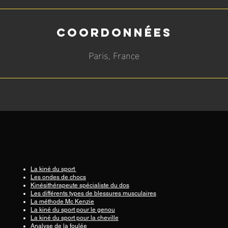
Coordonnées
Paris, France
La kiné du sport
Les ondes de chocs
Kinésithérapeute spécialiste du dos
Les différents types de blessures musculaires
La méthode Mc Kenzie
La kiné du sport pour le genou
La kiné du sport pour la cheville
Analyse de la foulée