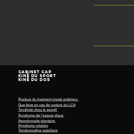
Cabinet CAP
Kiné
du sport
Kiné
du DOs
Rupture du ligament croisé antérieur
Que faire en cas de rupture du LCA
Tendinite chez le sportif
Syndrome de l’essuie glace
Aponévrosite plantaire
Syndrome rotulien
Tendinopathie patellaire