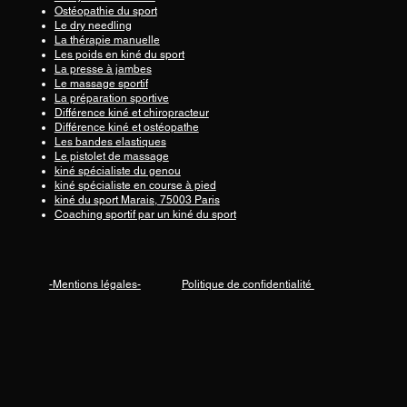
Ostéopathie du sport
Le dry needling
La thérapie manuelle
Les poids en kiné du sport
La presse à jambes
Le massage sportif
La préparation sportive
Différence kiné et chiropracteur
Différence kiné et ostéopathe
Les bandes elastiques
Le pistolet de massage
kiné spécialiste du genou
kiné spécialiste en course à pied
kiné du sport Marais, 75003 Paris
Coaching sportif par un kiné du sport
-Mentions légales-
Politique de confidentialité