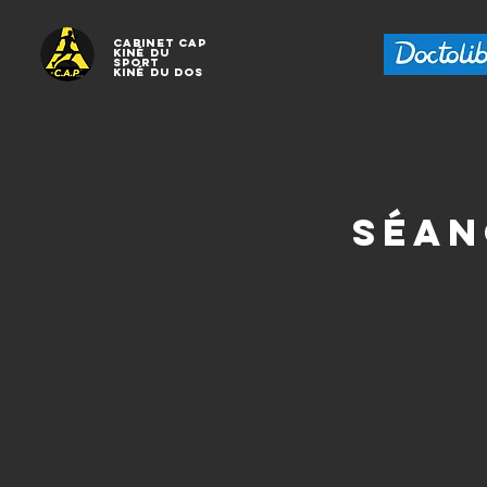
Cabinet CAP
Kiné
du
sport
Kiné
du dos
Séan