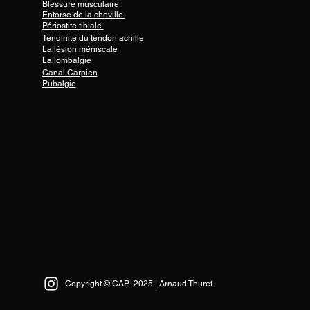
Blessure musculaire
Entorse de la cheville
Périostite tibiale
Tendinite du tendon achille
La lésion méniscale
La lombalgie
Canal Carpien
Pubalgie
Copyright © CAP 2025 | Arnaud Thuret