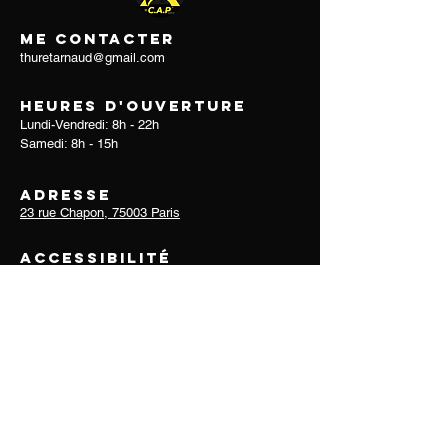
Me contacter
thuretarnaud@gmail.com
Heures d'ouverture
Lundi-Vendredi: 8h - 22h
Samedi: 8h - 15h
Adresse
23 rue Chapon, 75003 Paris
Accessibilité
- Métro : Arts et Métiers
3
et
11
- Métro et RER : Les Halles à 10 min à pieds
- Métro
Ligne 1 :
Hôtel de Ville
à 10 min à pied
Cabinet CAP
Kiné
du sport
Kiné
du DOs
Rupture du ligament croisé antérieur