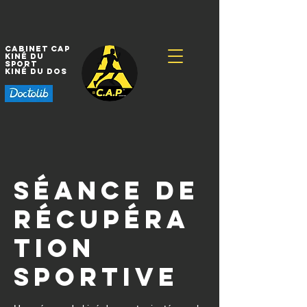
Cabinet CAP
Kiné
du
sport
Kiné
du dos
Séance de
Récupéra
tion
sportive